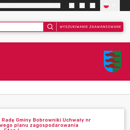
TRAST DLA OSÓB SŁABOWIDZĄCYCH
PL
WYSZUKIWANIE ZAAWANSOWANE
z Radę Gminy Bobrowniki Uchwały nr
scowego planu zagospodarowania