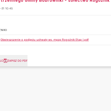
trzennego Gminy Bobrowniki - sołectwo Rogoźnik 
-31 10:45
NIKI
Obwieszczenie o podjęciu uchwały ws. mpzp Rogoźnik Etap I.pdf
UJ
ZAPISZ DO PDF