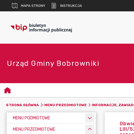
MAPA STRONY
INSTRUKCJA
biuletyn
informacji publicznej
Urząd Gminy Bobrowniki
STRONA GŁÓWNA
MENU PRZEDMIOTOWE
INFORMACJE, ZAWIAD
MENU PODMIOTOWE
Obwie
LIII/
MENU PRZEDMIOTOWE