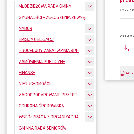
przes
MŁODZIEŻOWA RADA GMINY
2022-10
SYGNALIŚCI - ZGŁOSZENIA ZEWNĘTRZNE
NABÓR
ZAŁĄCZ
EMISJA OBLIGACJI
PROCEDURY ZAŁATWIANIA SPRAW
ZAMÓWIENIA PUBLICZNE
FINANSE
DRUK
NIERUCHOMOŚCI
ZAGOSPODAROWANIE PRZESTRZENNE
OCHRONA ŚRODOWISKA
WSPÓŁPRACA Z ORGANIZACJAMI POZARZĄDOWYMI
GMINNA RADA SENIORÓW