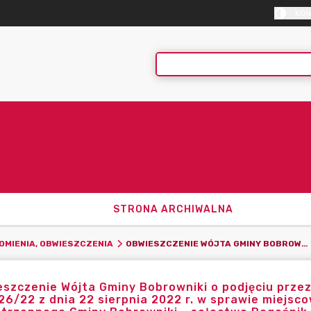
KON
STRONA ARCHIWALNA
OBWIESZCZENIE WÓJTA GMINY BOBROWNIKI O PODJĘCIU PRZEZ RADĘ GMINY BOBROWNIKI UCHWAŁY NR LIII/526/22 Z DNIA 22 SIERPNIA 2022 R. W SPRAWIE MIEJSCOWEGO PLANU ZAGOSPODAROWANIA PRZESTRZENNEGO GMINY BOBROWNIKI - SOŁECTWO ROGOŹNIK - ETAP I
OMIENIA, OBWIESZCZENIA
szczenie Wójta Gminy Bobrowniki o podjęciu prze
526/22 z dnia 22 sierpnia 2022 r. w sprawie miej