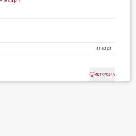
- Etap I
48.82 KB
METRYCZKA