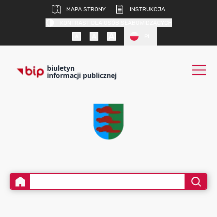
MAPA STRONY
INSTRUKCJA
KONTRAST DLA OSÓB SŁABOWIDZĄCYCH
PL
biuletyn
informacji publicznej