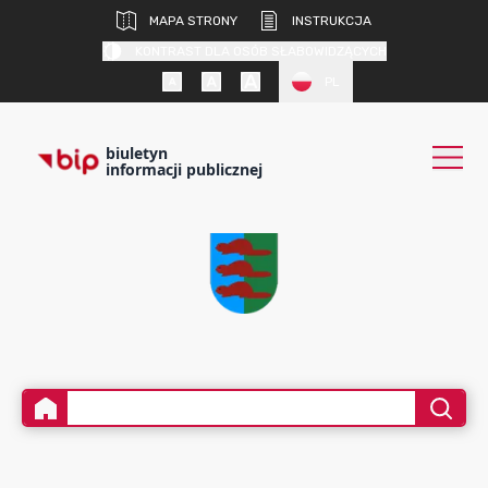
MAPA STRONY
INSTRUKCJA
KONTRAST DLA OSÓB SŁABOWIDZĄCYCH
PL
biuletyn
informacji publicznej