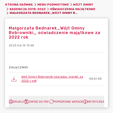
STRONA GŁÓWNA
MENU PODMIOTOWE
WÓJT GMINY
KADENCJA 2018-2023
OŚWIADCZENIA MAJĄTKOWE
MAŁGORZATA BEDNAREK_WÓJT GMINY BOBROWNIKI_ OŚWIADCZENIE MAJĄTKOWE ZA 2022 ROK
Małgorzata Bednarek_Wójt Gminy
Bobrowniki_ oświadczenie majątkowe za
2022 rok
2023-06-15 13:48
ZAŁĄCZNIKI
Wójt Gminy Bobrowniki oświadcz. majątk. za
133.81 KB
2022 r..pdf
DRUKUJ
ZAPISZ DO PDF
POPRZEDNIE WERSJE
METRYCZKA