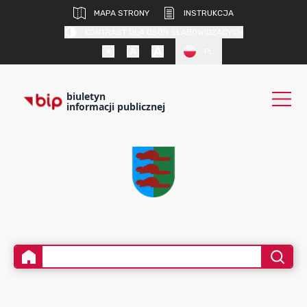
MAPA STRONY
INSTRUKCJA
KONTRAST DLA OSÓB SŁABOWIDZĄCYCH
PL
biuletyn
informacji publicznej