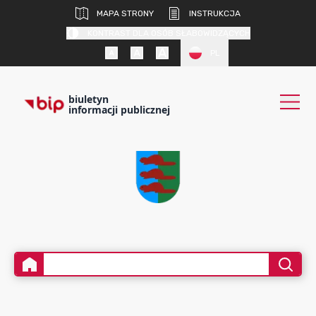
MAPA STRONY
INSTRUKCJA
KONTRAST DLA OSÓB SŁABOWIDZĄCYCH
PL
biuletyn
informacji publicznej