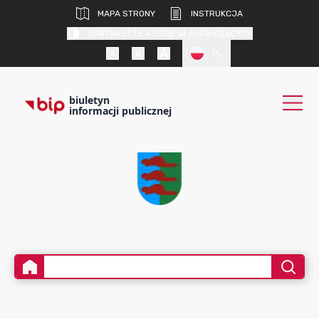
MAPA STRONY
INSTRUKCJA
KONTRAST DLA OSÓB SŁABOWIDZĄCYCH
PL
biuletyn
informacji publicznej