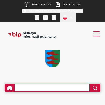
MAPA STRONY
INSTRUKCJA
KONTRAST DLA OSÓB SŁABOWIDZĄCYCH
PL
biuletyn
informacji publicznej