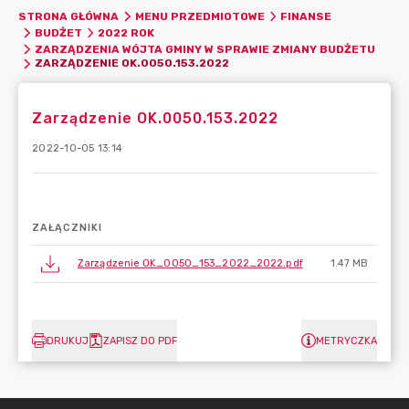
STRONA GŁÓWNA
MENU PRZEDMIOTOWE
FINANSE
BUDŻET
2022 ROK
ZARZĄDZENIA WÓJTA GMINY W SPRAWIE ZMIANY BUDŻETU
ZARZĄDZENIE OK.0050.153.2022
Zarządzenie OK.0050.153.2022
2022-10-05 13:14
ZAŁĄCZNIKI
Zarządzenie OK_0050_153_2022_2022.pdf
1.47 MB
DRUKUJ
ZAPISZ DO PDF
METRYCZKA