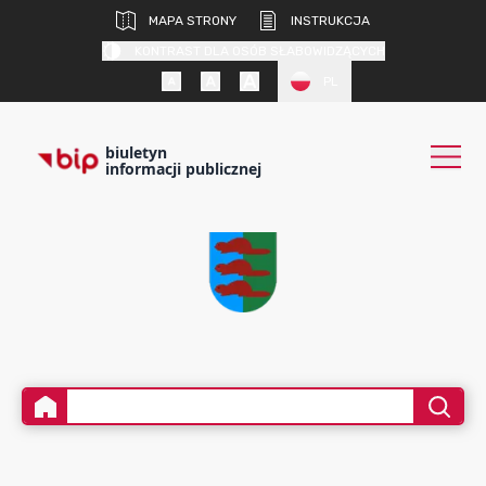
MAPA STRONY
INSTRUKCJA
KONTRAST DLA OSÓB SŁABOWIDZĄCYCH
PL
biuletyn
informacji publicznej