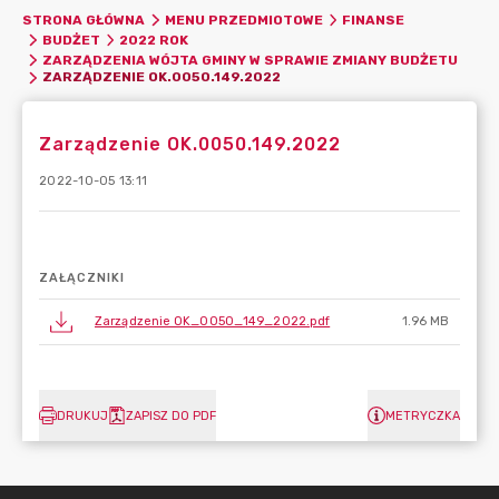
STRONA GŁÓWNA
MENU PRZEDMIOTOWE
FINANSE
BUDŻET
2022 ROK
ZARZĄDZENIA WÓJTA GMINY W SPRAWIE ZMIANY BUDŻETU
ZARZĄDZENIE OK.0050.149.2022
Zarządzenie OK.0050.149.2022
2022-10-05 13:11
ZAŁĄCZNIKI
Zarządzenie OK_0050_149_2022.pdf
1.96 MB
DRUKUJ
ZAPISZ DO PDF
METRYCZKA