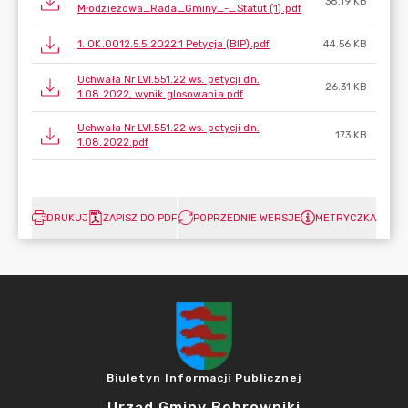
38.19 KB
Młodzieżowa_Rada_Gminy_-_Statut (1).pdf
1. OK.0012.5.5.2022.1 Petycja (BIP).pdf
44.56 KB
Uchwała Nr LVI.551.22 ws. petycji dn.
26.31 KB
1.08.2022, wynik glosowania.pdf
Uchwała Nr LVI.551.22 ws. petycji dn.
173 KB
1.08.2022.pdf
DRUKUJ
ZAPISZ DO PDF
POPRZEDNIE WERSJE
METRYCZKA
Biuletyn Informacji Publicznej
Urząd Gminy Bobrowniki