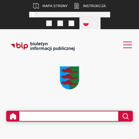
MAPA STRONY
INSTRUKCJA
KONTRAST DLA OSÓB SŁABOWIDZĄCYCH
PL
biuletyn
informacji publicznej