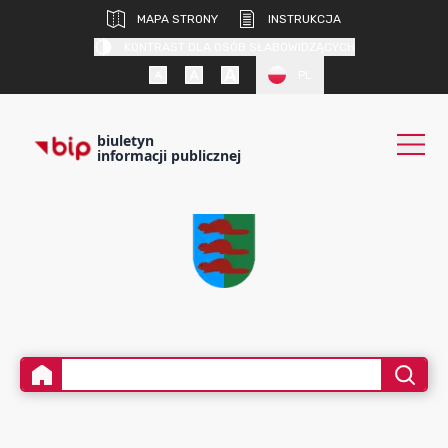
MAPA STRONY
INSTRUKCJA
KONTRAST DLA OSÓB SŁABOWIDZĄCYCH
PL
biuletyn
informacji publicznej