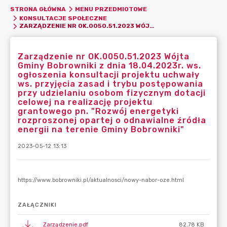
STRONA GŁÓWNA
MENU PRZEDMIOTOWE
KONSULTACJE SPOŁECZNE
ZARZĄDZENIE NR OK.0050.51.2023 WÓJTA GMINY BOBROWNIKI Z DNIA 18.04.2023R. WS. OGŁOSZENIA KONSULTACJI PROJEKTU UCHWAŁY WS. PRZYJĘCIA ZASAD I TRYBU POSTĘPOWANIA PRZY UDZIELANIU OSOBOM FIZYCZNYM DOTACJI CELOWEJ NA REALIZACJĘ PROJEKTU GRANTOWEGO PN. "ROZWÓJ ENERGETYKI ROZPROSZONEJ OPARTEJ O ODNAWIALNE ŹRÓDŁA ENERGII NA TERENIE GMINY BOBROWNIKI"
Zarządzenie nr OK.0050.51.2023 Wójta
Gminy Bobrowniki z dnia 18.04.2023r. ws.
ogłoszenia konsultacji projektu uchwały
ws. przyjęcia zasad i trybu postępowania
przy udzielaniu osobom fizycznym dotacji
celowej na realizację projektu
grantowego pn. "Rozwój energetyki
rozproszonej opartej o odnawialne źródła
energii na terenie Gminy Bobrowniki"
2023-05-12 13:13
ZAŁĄCZNIKI
Zarządzenie.pdf
82.78 KB