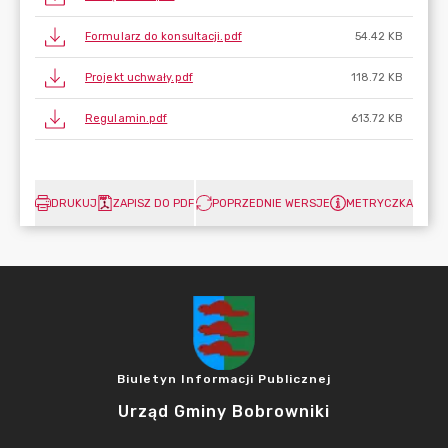
Formularz do konsultacji.pdf
54.42 KB
Projekt uchwały.pdf
118.72 KB
Regulamin.pdf
613.72 KB
DRUKUJ
ZAPISZ DO PDF
POPRZEDNIE WERSJE
METRYCZKA
Biuletyn Informacji Publicznej
Urząd Gminy Bobrowniki