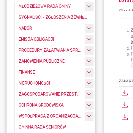
dział
MŁODZIEŻOWA RADA GMINY
2022-04
SYGNALIŚCI - ZGŁOSZENIA ZEWNĘTRZNE
NABÓR
EMISJA OBLIGACJI
PROCEDURY ZAŁATWIANIA SPRAW
ZAMÓWIENIA PUBLICZNE
FINANSE
ZAŁĄCZ
NIERUCHOMOŚCI
ZAGOSPODAROWANIE PRZESTRZENNE
OCHRONA ŚRODOWISKA
WSPÓŁPRACA Z ORGANIZACJAMI POZARZĄDOWYMI
GMINNA RADA SENIORÓW