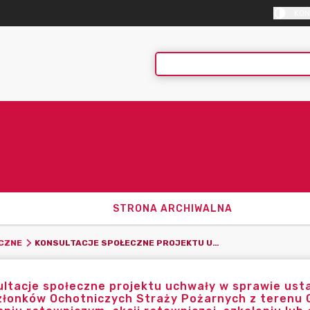
KON
STRONA ARCHIWALNA
KONSULTACJE SPOŁECZNE PROJEKTU UCHWAŁY W SPRAWIE USTALENIA WYSOKOŚCI EKWIWALENTU PIENIĘŻNEGO DLA CZŁONKÓW OCHOTNICZYCH STRAŻY POŻARNYCH Z TERENU GMINY BOBROWNIKI BIORĄCYCH UDZIAŁ W DZIAŁANIU RATOWNICZYM, AKCJI RATOWNICZEJ, SZKOLENIU LUB ĆWICZENIU
CZNE
ltacje społeczne projektu uchwały w sprawie ust
złonków Ochotniczych Straży Pożarnych z terenu 