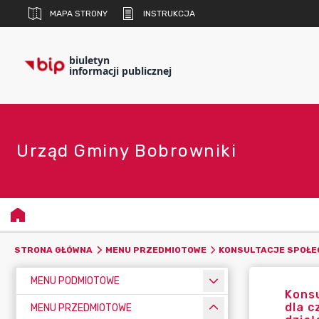
MAPA STRONY
INSTRUKCJA
biuletyn
informacji publicznej
Urząd Gminy Bobrowniki
STRONA GŁÓWNA
MENU PRZEDMIOTOWE
KONSULTACJE SPOŁE
MENU PODMIOTOWE
Konsu
dla c
MENU PRZEDMIOTOWE