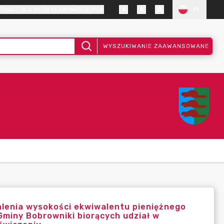
TRAST DLA OSÓB SŁABOWIDZĄCYCH
PL
WYSZUKIWANIE ZAAWANSOWANE
alenia wysokości ekwiwalentu pieniężnego
Gminy Bobrowniki biorących udział w