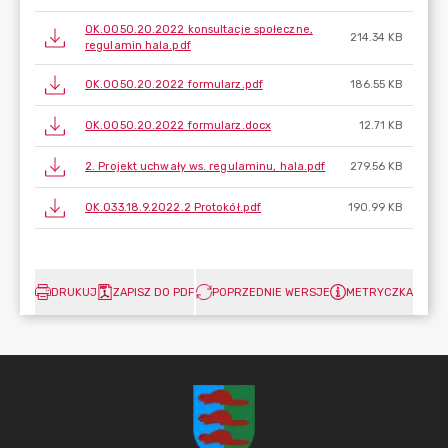
OK.0050.20.2022 konsultacje społeczne,
214.34 KB
regulamin hala.pdf
OK.0050.20.2022 formularz.pdf
186.55 KB
OK.0050.20.2022 formularz.docx
12.71 KB
2. Projekt uchwały ws. regulaminu, hala.pdf
279.56 KB
OK.033.18.9.2022.2 Protokół.pdf
190.99 KB
DRUKUJ
ZAPISZ DO PDF
POPRZEDNIE WERSJE
METRYCZKA