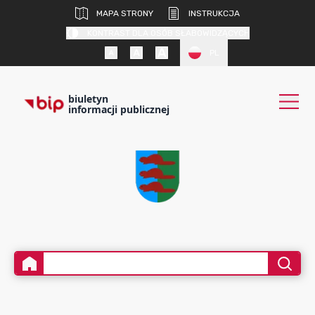
MAPA STRONY
INSTRUKCJA
KONTRAST DLA OSÓB SŁABOWIDZĄCYCH
PL
biuletyn
informacji publicznej