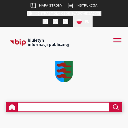
MAPA STRONY
INSTRUKCJA
KONTRAST DLA OSÓB SŁABOWIDZĄCYCH
PL
biuletyn
informacji publicznej