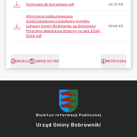
Formularz do konsultacji.pdf
66.32 KB
Informacja podsumowująca
przeprowadzone konsultacje projektu
Uchwały Gminy Bobrowniki ws Gminnego
69.48 KB
Programu Wspierania Rodziny na lata 2024-
2026.pdf
DRUKUJ
ZAPISZ DO PDF
METRYCZKA
Biuletyn Informacji Publicznej
Urząd Gminy Bobrowniki