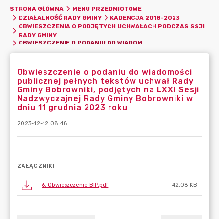
STRONA GŁÓWNA
MENU PRZEDMIOTOWE
DZIAŁALNOŚĆ RADY GMINY
KADENCJA 2018-2023
OBWIESZCZENIA O PODJĘTYCH UCHWAŁACH PODCZAS SSJI
RADY GMINY
OBWIESZCZENIE O PODANIU DO WIADOMOŚCI PUBLICZNEJ PEŁNYCH TEKSTÓW UCHWAŁ RADY GMINY BOBROWNIKI, PODJĘTYCH NA LXXI SESJI NADZWYCZAJNEJ RADY GMINY BOBROWNIKI W DNIU 11 GRUDNIA 2023 ROKU
Obwieszczenie o podaniu do wiadomości
publicznej pełnych tekstów uchwał Rady
Gminy Bobrowniki, podjętych na LXXI Sesji
Nadzwyczajnej Rady Gminy Bobrowniki w
dniu 11 grudnia 2023 roku
2023-12-12 08:48
ZAŁĄCZNIKI
6. Obwieszczenie BIP.pdf
42.08 KB