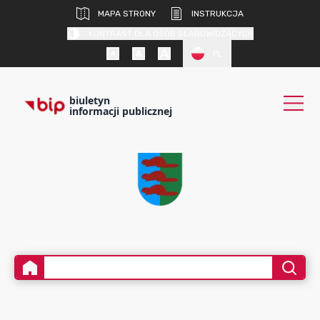
MAPA STRONY
INSTRUKCJA
KONTRAST DLA OSÓB SŁABOWIDZĄCYCH
PL
biuletyn
informacji publicznej