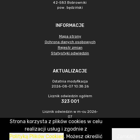
42-583 Bobrowniki
pow. będziński
INFORMACJE
Mapa strony
Ochrona danych osobowych
Rejestr zmian
Statystyki odwiedzin
AKTUALIZACJE
Ostatnia modyfikacja
2026-08-07 10:38:26
Licznik odwiedzin ogółem
323 001
Licznik odwiedzin w m-cu 2026-
07
Strona korzysta z plików cookies w celu
617
realizacji usług i zgodnie z
Polityką Plików Cookies
. Możesz określić
Zamknij
CMS & Hosting: Nefeni Sp. z o.o.