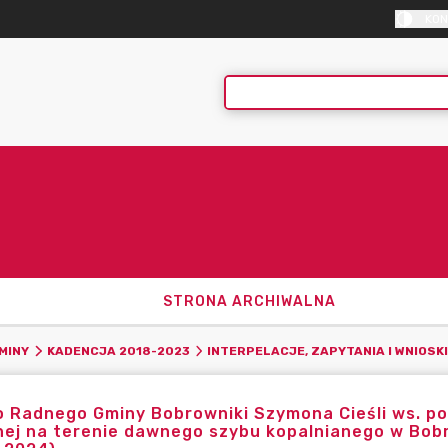
KON
STRONA ARCHIWALNA
MINY
KADENCJA 2018-2023
INTERPELACJE, ZAPYTANIA I WNIOSKI
 Radnego Gminy Bobrowniki Szymona Cieśli ws. pom
nej na terenie dawnego szybu kopalnianego w Bobr