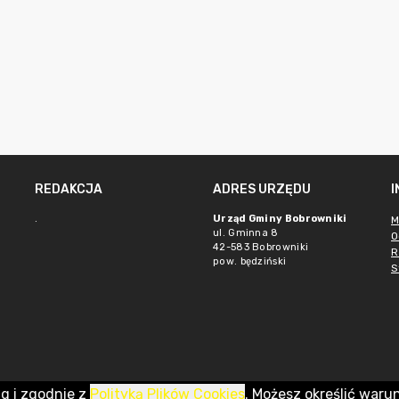
REDAKCJA
ADRES URZĘDU
.
Urząd Gminy Bobrowniki
M
ul. Gminna 8
O
42-583 Bobrowniki
R
pow. będziński
S
ug i zgodnie z
Polityką Plików Cookies
. Możesz określić waru