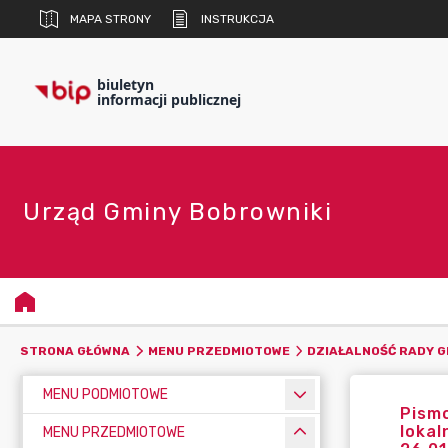
MAPA STRONY
INSTRUKCJA
biuletyn
informacji publicznej
Urząd Gminy Bobrowniki
STRONA GŁÓWNA
MENU PRZEDMIOTOWE
DZIAŁALNOŚĆ RADY G
MENU PODMIOTOWE
Pismo
lokal
MENU PRZEDMIOTOWE