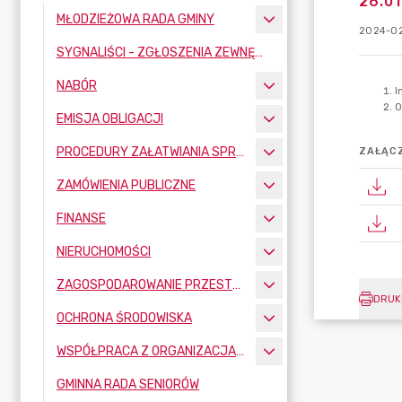
26.01
MŁODZIEŻOWA RADA GMINY
2024-02
SYGNALIŚCI - ZGŁOSZENIA ZEWNĘTRZNE
NABÓR
EMISJA OBLIGACJI
PROCEDURY ZAŁATWIANIA SPRAW
ZAŁĄCZ
ZAMÓWIENIA PUBLICZNE
FINANSE
NIERUCHOMOŚCI
ZAGOSPODAROWANIE PRZESTRZENNE
DRUK
OCHRONA ŚRODOWISKA
WSPÓŁPRACA Z ORGANIZACJAMI POZARZĄDOWYMI
GMINNA RADA SENIORÓW