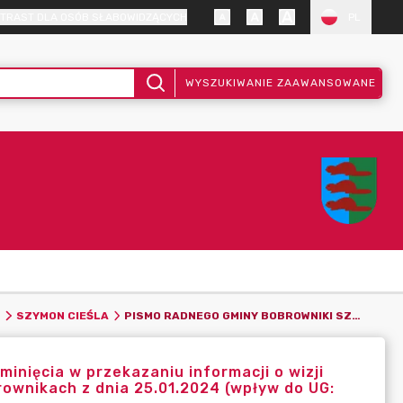
TRAST DLA OSÓB SŁABOWIDZĄCYCH
PL
WYSZUKIWANIE ZAAWANSOWANE
PISMO RADNEGO GMINY BOBROWNIKI SZYMONA CIEŚLI WS. POMINIĘCIA W PRZEKAZANIU INFORMACJI O WIZJI LOKALNEJ NA TERENIE DAWNEGO SZYBU KOPALNIANEGO W BOBROWNIKACH Z DNIA 25.01.2024 (WPŁYW DO UG: 26.01.2024)
SZYMON CIEŚLA
inięcia w przekazaniu informacji o wizji
ownikach z dnia 25.01.2024 (wpływ do UG: