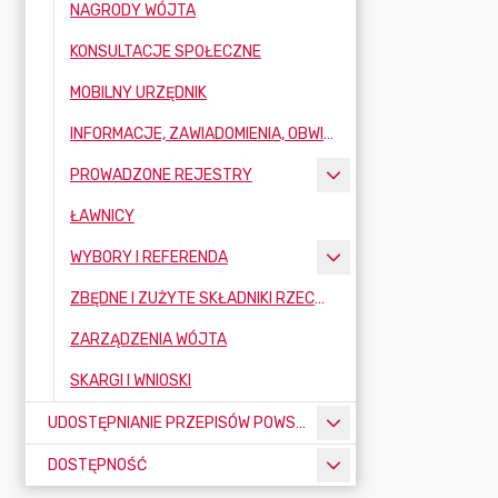
NAGRODY WÓJTA
KONSULTACJE SPOŁECZNE
MOBILNY URZĘDNIK
INFORMACJE, ZAWIADOMIENIA, OBWIESZCZENIA
PROWADZONE REJESTRY
ŁAWNICY
WYBORY I REFERENDA
ZBĘDNE I ZUŻYTE SKŁADNIKI RZECZOWE MAJĄTKU RUCHOMEGO
ZARZĄDZENIA WÓJTA
SKARGI I WNIOSKI
UDOSTĘPNIANIE PRZEPISÓW POWSZECHNIE OBOWIĄZUJĄCYCH
DOSTĘPNOŚĆ