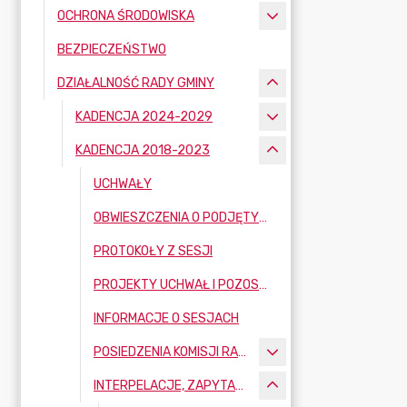
OCHRONA ŚRODOWISKA
BEZPIECZEŃSTWO
DZIAŁALNOŚĆ RADY GMINY
KADENCJA 2024-2029
KADENCJA 2018-2023
UCHWAŁY
OBWIESZCZENIA O PODJĘTYCH UCHWAŁACH PODCZAS SSJI RADY GMINY
PROTOKOŁY Z SESJI
PROJEKTY UCHWAŁ I POZOSTAŁE MATERIAŁY SESYJNE
INFORMACJE O SESJACH
POSIEDZENIA KOMISJI RAD GMINY BOBROWNIKI
INTERPELACJE, ZAPYTANIA I WNIOSKI