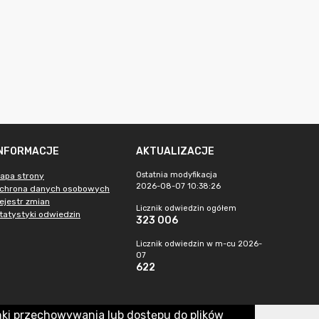
INFORMACJE
AKTUALIZACJE
Ostatnia modyfikacja
apa strony
2026-08-07 10:38:26
chrona danych osobowych
ejestr zmian
Licznik odwiedzin ogółem
tatystyki odwiedzin
323 006
Licznik odwiedzin w m-cu 2026-
07
622
nki przechowywania lub dostępu do plików