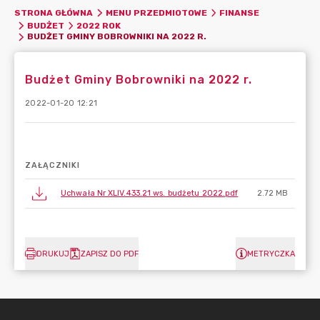
STRONA GŁÓWNA
MENU PRZEDMIOTOWE
FINANSE
BUDŻET
2022 ROK
BUDŻET GMINY BOBROWNIKI NA 2022 R.
Budżet Gminy Bobrowniki na 2022 r.
2022-01-20 12:21
ZAŁĄCZNIKI
Uchwała Nr XLIV.433.21 ws. budżetu 2022.pdf
2.72 MB
DRUKUJ
ZAPISZ DO PDF
METRYCZKA