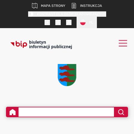
MAPA STRONY
INSTRUKCJA
KONTRAST DLA OSÓB SŁABOWIDZĄCYCH
PL
biuletyn
informacji publicznej