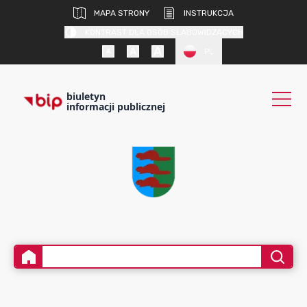
MAPA STRONY
INSTRUKCJA
KONTRAST DLA OSÓB SŁABOWIDZĄCYCH
PL
biuletyn
informacji publicznej