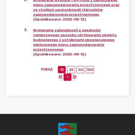
Wydawanie wypisów i wyrysów z miejscowego
planu zagospodarowania przestrzennego oraz
ze studium uwarunkowań i kierunków
zagospodarowania przestrzennego
(Opublikowano: 2025-08-12)
3
.
Wydawanie zaświadczeń o zgodności
zamierzonego sposobu użytkowania obiektu
budowlanego z ustaleniami obowiązującego
miejscowego planu zagospodarowania
przestrzennego
(Opublikowano: 2025-08-12)
POKAŻ
:
10
25
50
100
1