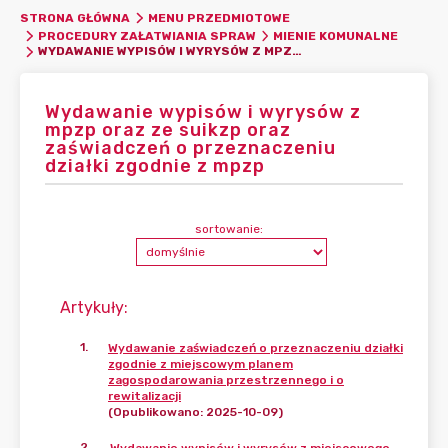
STRONA GŁÓWNA
MENU PRZEDMIOTOWE
PROCEDURY ZAŁATWIANIA SPRAW
MIENIE KOMUNALNE
WYDAWANIE WYPISÓW I WYRYSÓW Z MPZP ORAZ ZE SUIKZP ORAZ ZAŚWIADCZEŃ O PRZEZNACZENIU DZIAŁKI ZGODNIE Z MPZP
Wydawanie wypisów i wyrysów z
mpzp oraz ze suikzp oraz
zaświadczeń o przeznaczeniu
działki zgodnie z mpzp
sortowanie:
Artykuły
:
1
.
Wydawanie zaświadczeń o przeznaczeniu działki
zgodnie z miejscowym planem
zagospodarowania przestrzennego i o
rewitalizacji
(Opublikowano: 2025-10-09)
2
.