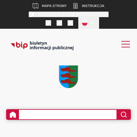
MAPA STRONY
INSTRUKCJA
KONTRAST DLA OSÓB SŁABOWIDZĄCYCH
PL
biuletyn
informacji publicznej