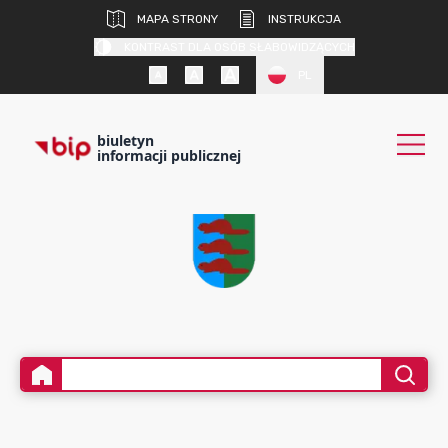
MAPA STRONY
INSTRUKCJA
KONTRAST DLA OSÓB SŁABOWIDZĄCYCH
PL
biuletyn
informacji publicznej