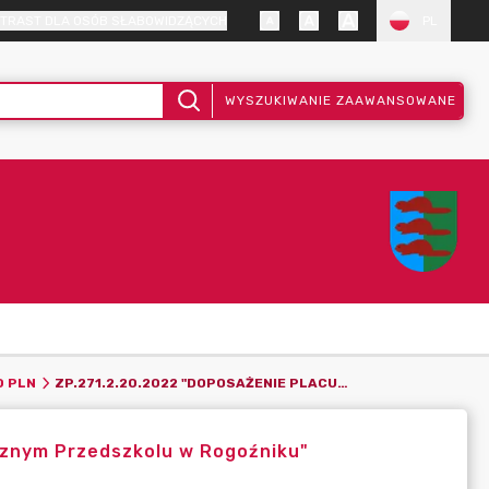
TRAST DLA OSÓB SŁABOWIDZĄCYCH
PL
WYSZUKIWANIE ZAAWANSOWANE
ZP.271.2.20.2022 "DOPOSAŻENIE PLACU ZABAW PRZY PUBLICZNYM PRZEDSZKOLU W ROGOŹNIKU"
0 PLN
cznym Przedszkolu w Rogoźniku"