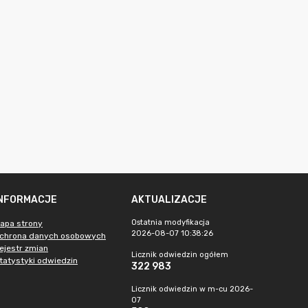
INFORMACJE
AKTUALIZACJE
Ostatnia modyfikacja
apa strony
2026-08-07 10:38:26
chrona danych osobowych
ejestr zmian
Licznik odwiedzin ogółem
tatystyki odwiedzin
322 983
Licznik odwiedzin w m-cu 2026-
07