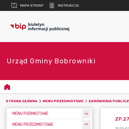
MAPA STRONY
INSTRUKCJA
biuletyn
informacji publicznej
Urząd Gminy Bobrowniki
STRONA GŁÓWNA
MENU PRZEDMIOTOWE
ZAMÓWIENIA PUBLIC
MENU PODMIOTOWE
ZP.27
MENU PRZEDMIOTOWE
2022-07