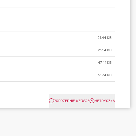
21.44 KB
213.4 KB
47.41 KB
61.34 KB
POPRZEDNIE WERSJE
METRYCZKA