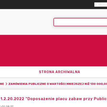
KON
STRONA ARCHIWALNA
ZNE
ZAMÓWIENIA PUBLICZNE O WARTOŚCI MNIEJSZEJ NIŻ 130 000,0
1.2.20.2022 "Doposażenie placu zabaw przy Publi
-01 08:57