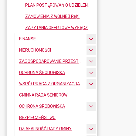
PLAN POSTĘPOWAŃ O UDZIELENIE ZAMÓWIEŃ
ZAMÓWIENIA Z WOLNEJ RĘKI
ZAPYTANIA OFERTOWE WYŁĄCZONE ZE STOSOWANIA USTAWY ZAMÓWIEŃ PUBLICZNYCH
FINANSE
NIERUCHOMOŚCI
ZAGOSPODAROWANIE PRZESTRZENNE
OCHRONA ŚRODOWISKA
WSPÓŁPRACA Z ORGANIZACJAMI POZARZĄDOWYMI
GMINNA RADA SENIORÓW
OCHRONA ŚRODOWISKA
BEZPIECZEŃSTWO
DZIAŁALNOŚĆ RADY GMINY