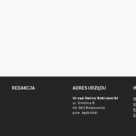
REDAKCJA
ADRES URZĘDU
.
Urząd Gminy Bobrowniki
M
ul. Gminna 8
O
42-583 Bobrowniki
R
pow. będziński
S