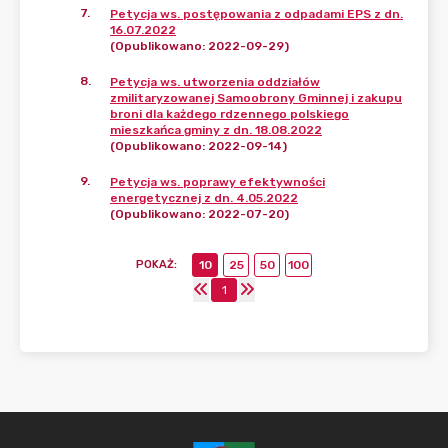
7
.
Petycja ws. postępowania z odpadami EPS z dn.
16.07.2022
(Opublikowano: 2022-09-29)
8
.
Petycja ws. utworzenia oddziałów
zmilitaryzowanej Samoobrony Gminnej i zakupu
broni dla każdego rdzennego polskiego
mieszkańca gminy z dn. 18.08.2022
(Opublikowano: 2022-09-14)
9
.
Petycja ws. poprawy efektywności
energetycznej z dn. 4.05.2022
(Opublikowano: 2022-07-20)
POKAŻ
:
10
25
50
100
1