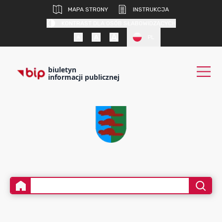
MAPA STRONY
INSTRUKCJA
KONTRAST DLA OSÓB SŁABOWIDZĄCYCH
PL
biuletyn
informacji publicznej