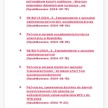
optymalizuje koszty publiczne - Wszyscy
zmieniajmy Administrację na lepsze - pw
(Opublikowano: 2024-09-19)
2
.
OK.152.1.3.2024_3_Zawiadomienie o sposobie
załatwienia petycji dot. posadowienia krzyża
(Opublikowano: 2024-08-06)
3
.
Petycja w sprawie posadowienia krzyża na
cmentarzu w Rogoźniku
(Opublikowano: 2024-08-05)
4
.
OK.152.1.1.2024_2_Zawiadomienie o sposobie
załatwienia petycji
(Opublikowano: 2024-07-15)
5
.
Petycja w sprawie inicjatywy jawności
transparentności - im więcej ofert tym
uczciwsza konkurencja
(Opublikowano: 2024-06-10)
6
.
Petycja ws. zapewnienia dostępu do danych
przestrzennych i ich zbiorów za
pośrednictwem usługi pobierania WFS z dn.
19.10.2022
(Opublikowano: 2022-11-22)