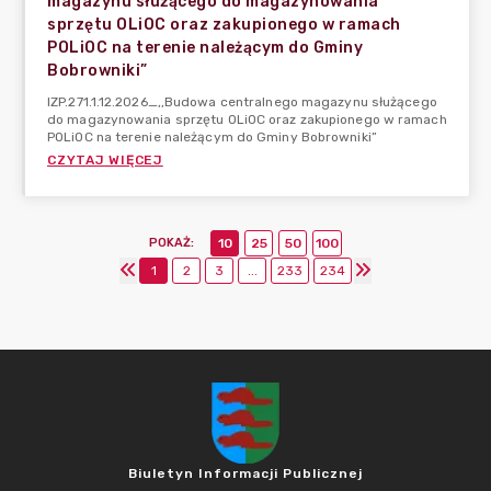
magazynu służącego do magazynowania
sprzętu OLiOC oraz zakupionego w ramach
POLiOC na terenie należącym do Gminy
Bobrowniki”
IZP.271.1.12.2026_,,Budowa centralnego magazynu służącego
do magazynowania sprzętu OLiOC oraz zakupionego w ramach
POLiOC na terenie należącym do Gminy Bobrowniki”
CZYTAJ WIĘCEJ
POKAŻ
:
10
25
50
100
1
2
3
...
233
234
Biuletyn Informacji Publicznej