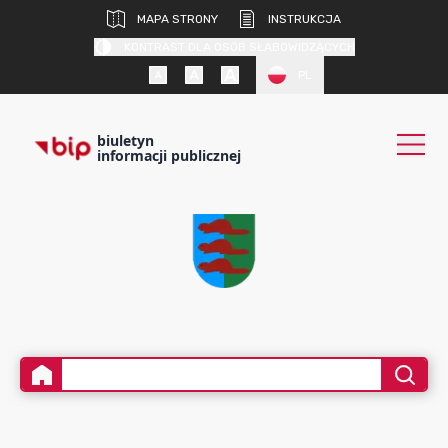
MAPA STRONY
INSTRUKCJA
KONTRAST DLA OSÓB SŁABOWIDZĄCYCH
PL
biuletyn
informacji publicznej