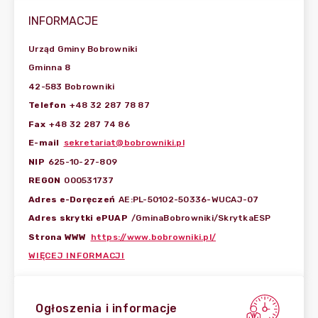
INFORMACJE
Urząd Gminy Bobrowniki
Gminna 8
42-583 Bobrowniki
Telefon
+48 32 287 78 87
Fax
+48 32 287 74 86
E-mail
sekretariat@bobrowniki.pl
NIP
625-10-27-809
REGON
000531737
Adres e-Doręczeń
AE:PL-50102-50336-WUCAJ-07
Adres skrytki ePUAP
/GminaBobrowniki/SkrytkaESP
Strona WWW
https://www.bobrowniki.pl/
WIĘCEJ INFORMACJI
Ogłoszenia i informacje